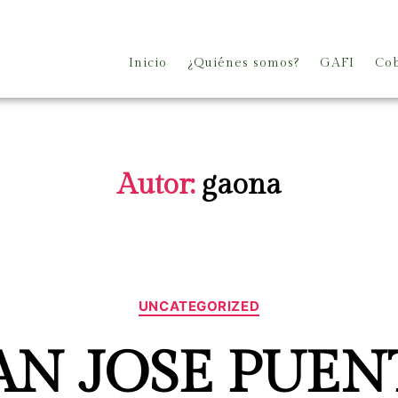
Inicio
¿Quiénes somos?
GAFI
Cob
Autor:
gaona
UNCATEGORIZED
AN JOSE PUEN