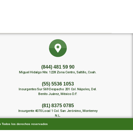
(844) 481 59 90
Miguel Hidalgo Nte. 1228 Zona Centro, Saltillo, Coah.
(55) 5536 1053
Insurgentes Sur 569 Despacho 201 Col. Nápoles, Del.
Benito Juárez, México D.F.
(81) 8375 0785
Insurgente 4070 Local 1 Col. San Jerónimo, Monterrey
N.L.
co Todos los derechos reservados