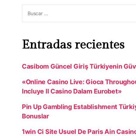
Entradas recientes
Casibom Güncel Giriş Türkiyenin Güve
«Online Casino Live: Gioca Throughou
Incluye Il Casino Dalam Eurobet»
Pin Up Gambling Establishment Türkiy
Bonuslar
1win Ci Site Usuel De Paris Ain Casi