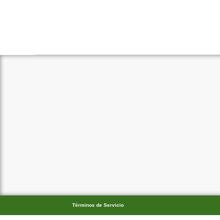
Términos de Servicio