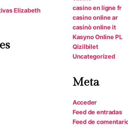
casino en ligne fr
ivas Elizabeth
casino online ar
casinò online it
Kasyno Online PL
es
Qizilbilet
Uncategorized
Meta
Acceder
Feed de entradas
Feed de comentari