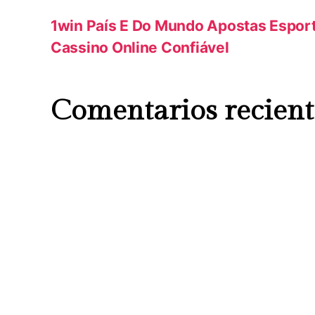
1win País E Do Mundo Apostas Esport
Cassino Online Confiável
Comentarios recient