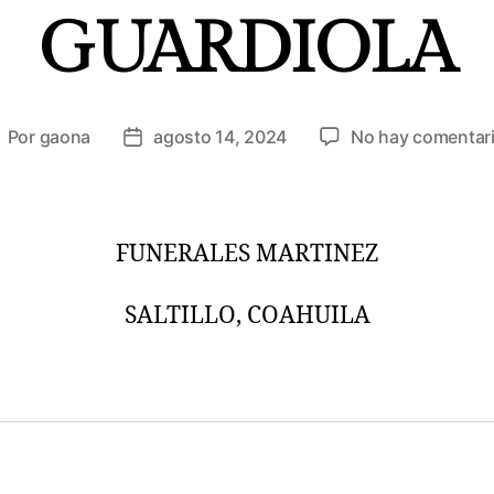
GUARDIOLA
Por
gaona
agosto 14, 2024
No hay comentar
FUNERALES MARTINEZ
SALTILLO, COAHUILA